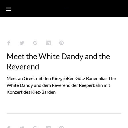
Skip
to
Sankt Paulus Tag
content
Facebook
Twitter
Google+
LinkedIn
Pinterest
Meet the White Dandy and the
Reverend
Meet an Greet mit den Kiezgrößen Götz Baner alias The
White Dandy und dem Reverend der Reeperbahn mit
Konzert des Kiez-Barden
Facebook
Twitter
Google+
LinkedIn
Pinterest