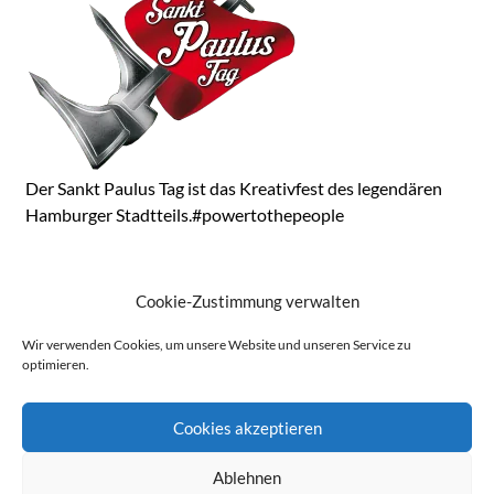
Der Sankt Paulus Tag ist das Kreativfest des legendären
Hamburger Stadtteils.#powertothepeople
KONTAKT
Cookie-Zustimmung verwalten
Ausrichter: St. Pauli Bürgerverein von 1847, Round
Wir verwenden Cookies, um unsere Website und unseren Service zu
Table 84 St. Pauli sowie viele Künstler aus dem Viertel
optimieren.
Cookies akzeptieren
Ablehnen