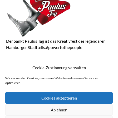
Der Sankt Paulus Tag ist das Kreativfest des legendären
Hamburger Stadtteils.#powertothepeople
KONTAKT
Cookie-Zustimmung verwalten
Ausrichter: St. Pauli Bürgerverein von 1847, Round
Wir verwenden Cookies, um unsere Website und unseren Service zu
Table 84 St. Pauli sowie viele Künstler aus dem Viertel
optimieren.
Cookies akzeptieren
Ablehnen