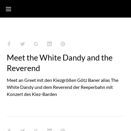
Skip
to
Sankt Paulus Tag
content
Facebook
Twitter
Google+
LinkedIn
Pinterest
Meet the White Dandy and the
Reverend
Meet an Greet mit den Kiezgrößen Götz Baner alias The
White Dandy und dem Reverend der Reeperbahn mit
Konzert des Kiez-Barden
Facebook
Twitter
Google+
LinkedIn
Pinterest