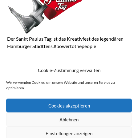
Der Sankt Paulus Tag ist das Kreativfest des legendären
Hamburger Stadtteils.#powertothepeople
KONTAKT
Cookie-Zustimmung verwalten
Ausrichter: St. Pauli Bürgerverein von 1847, Round
Wir verwenden Cookies, um unsere Website und unseren Service zu
Table 84 St. Pauli sowie viele Künstler aus dem Viertel
optimieren.
Cookies akzeptieren
Ablehnen
© 2026 Sankt Paulus Tag. All Rights Reserved.
Einstellungen anzeigen